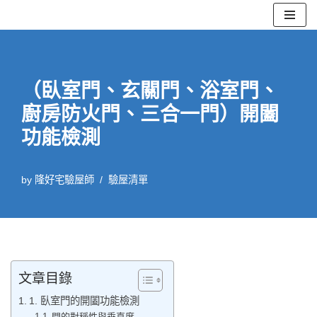
Skip
to
content
（臥室門、玄關門、浴室門、
廚房防火門、三合一門）開闔
功能檢測
by
隆好宅驗屋師
驗屋清單
文章目錄
1. 臥室門的開闔功能檢測
門的對稱性與垂直度